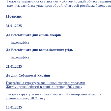
Головне управління статистики у Житомирській області вшано
пам’ять загиблих унаслідок збройної агресії російської федераці
Новини
31.01.2025
До Всесвітнього дня жінок-лікарів
Інфографіка
До Всесвітнього дня водно-болотних угідь
Інфографіка
21.01.2025
До Дня Соборності України
Географічна структура зовнішньої торгівлі товарами
Житомирської області в січні–листопаді 2024 року
Товарна структура зовнішньої торгівлі Житомирської області в
січні–листопаді 2024 року
16.01.2025