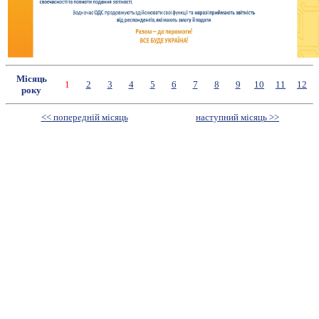
Місяць
1
2
3
4
5
6
7
8
9
10
11
12
року
<< попередній місяць
наступний місяць >>