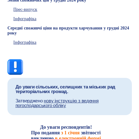
Зміни споживчих цін у грудні 2024 року
Прес-випуск
Інфографіка
Середні споживчі ціни на продукти харчування у грудні 2024
року
Інфографіка
До уваги сільських, селищних та міських рад
територіальних громад.
Затверджено
нов
у
інструкцію
з ведення
погосподарського обліку
До уваги респондентів!
Про подання
з 1 січня
звітності
виключно
в електронній формі