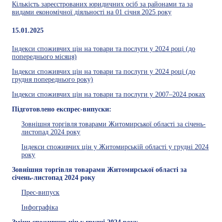
Кількість зареєстрованих юридичних осіб за районами та за
видами економічної діяльності на 01 січня 2025 року
15.01.2025
Індекси споживчих цін на товари та послуги у 2024 році (до
попереднього місяця)
Індекси споживчих цін на товари та послуги у 2024 році (до
грудня попереднього року)
Індекси споживчих цін на товари та послуги у 2007–2024 роках
Підготовлено експрес-випуски:
Зовнішня торгівля товарами Житомирської області за січень-
листопад 2024 року
Індекси споживчих цін у Житомирській області у грудні 2024
року
Зовнішня торгівля товарами Житомирської області за
січень-листопад 2024 року
Прес-випуск
Інфографіка