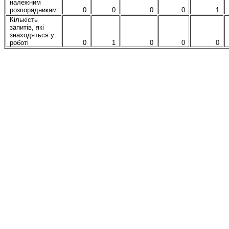
належним
розпорядникам
0
0
0
0
1
Кількість
запитів, які
знаходяться у
роботі
0
1
0
0
0