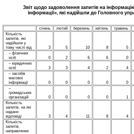
Звіт щодо задоволення запитів на інформацію
інформації»,
які надійшли до Головного упр
січень
лютий
березень
квітень
травень
Кількість
запитів, які
надійшли у
тому числі від
3
5
10
8
5
–
фізичних
осіб
0
2
6
6
0
–
юридичних
осіб
3
3
4
2
4
–
засобів
масової
інформації
0
0
0
0
0
–
громадських
організацій
0
0
0
0
1
Кількість
запитів, на які
надано
відповіді
3
4
11
8
4
Кількість
запитів,
направлених