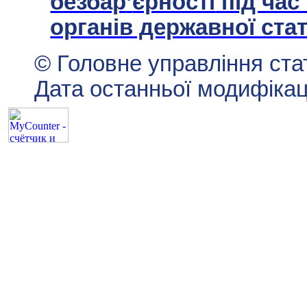
безбар
ʼ
єрності
під час
органів державної ста
© Головне управління ста
Дата останньої модифікац