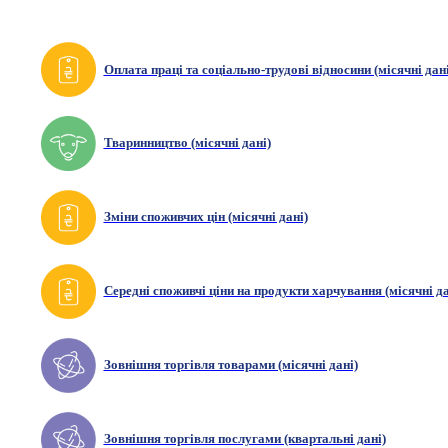
Оплата праці та соціально-трудові відносини (місячні дані
Тваринництво (місячні дані)
Зміни споживчих цін (місячні дані)
Середні споживчі ціни на продукти харчування (місячні да
Зовнішня торгівля товарами (місячні дані)
Зовнішня торгівля послугами (квартальні дані)