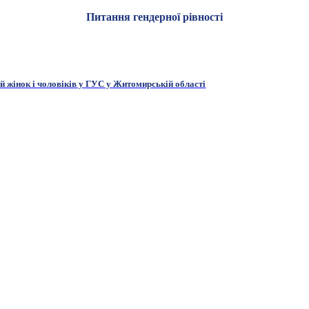
Питання гендерної рівності
й жінок і чоловіків у ГУС у Житомирській області