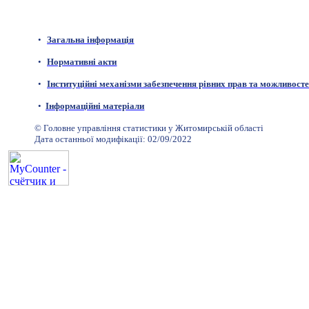
•
Загальна інформація
•
Нормативні акти
•
Інституційні механізми забезпечення рівних прав та можливосте
•
Інформаційні матеріали
© Головне управління статистики у Житомирській області
Дата останньої модифікації:
02
/
09
/20
22