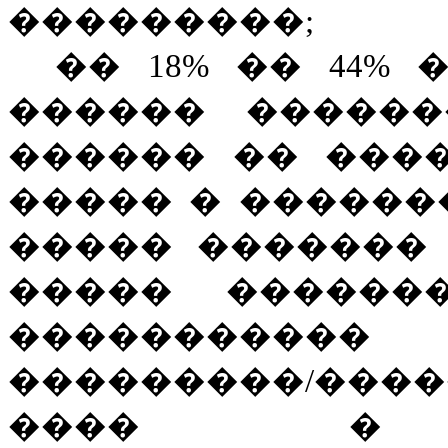
���������;
�� 18% �� 44%
������ �������
������ �� ���
����� � ������
����� �������
����� ������
���������
���������/����
���� � �³