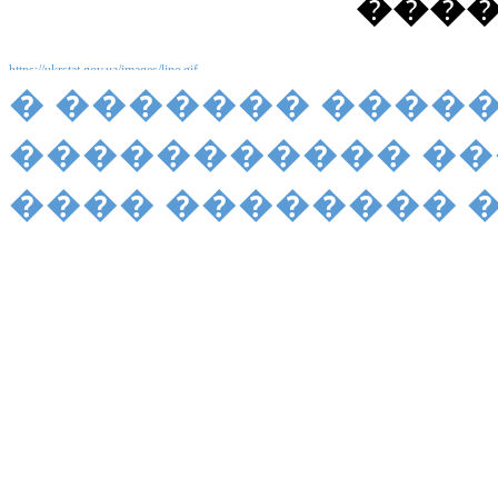
����
� ������� ����
����������� �
���� �������� ���