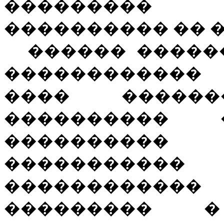
���������
���������� �� �
������ �����
������������
���� ������
���������� 
���������
��������
���������
��������� �