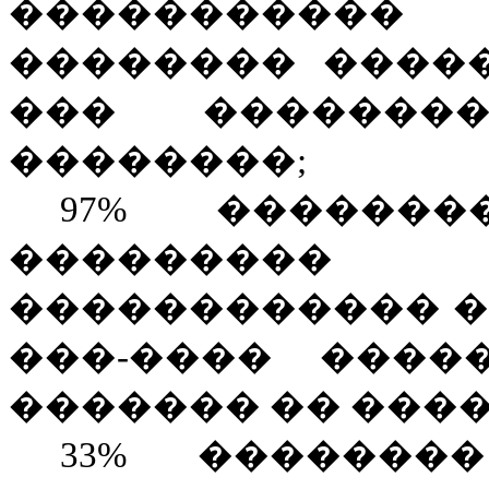
����������
�������� ����
��� �������
��������;
97% �������
���������
������������ �
���-���� �����
������� �� ����
33
% ��������