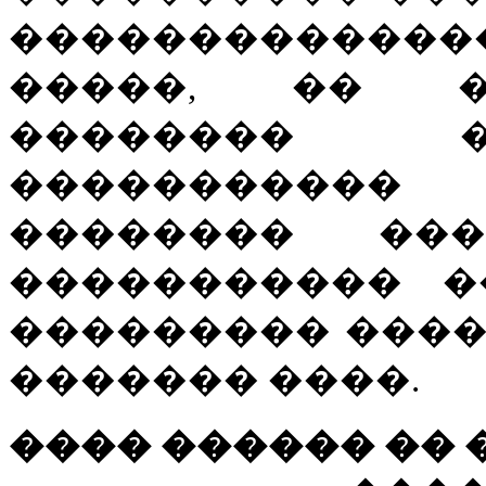
������������
�����, �� �
�������� �
�����������
�������� ��
����������� �
��������� ����
������� ����.
���� ������ �� 