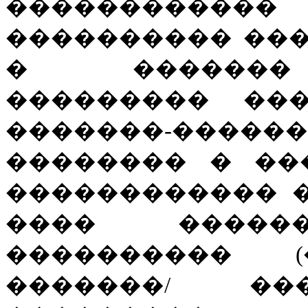
����������
���������� ���
� ������� 
��������� ���
�������-�����
�������� � ��
������������ �
���� �����
���������� (
�������/ ��