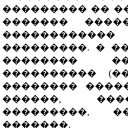
��������� �� �
������� ����
���������
���������. � �
�������� �
���������� (�
�������� ����
������, ���
���������, �
�������.