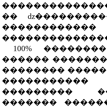
������������
�� ǳ���������
������
�������������
100% ������
������ �������
�������� �����
���������
��������� �
������� ������