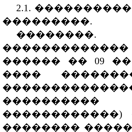
2.1. ���������
���������.
��������
�������������
������ �� 09 ���
�
��� �������
����������
���������
�
(�
������������)
�������� ������