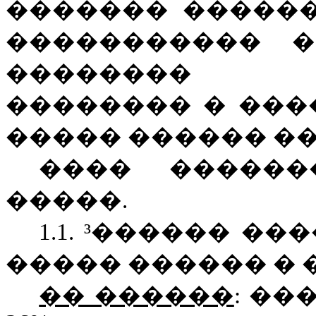
������� �����
����������� �
�������� �
�������� � ���
����� ������ ��
���� ������
�����.
1.1. ³������ �
����� ������ � 
�� ������
:
��