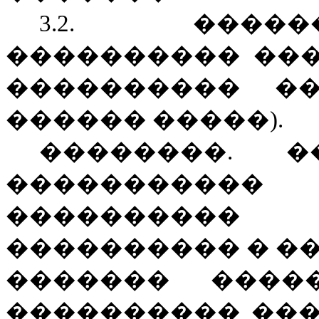
3.
2
. ������
���������� ���
���������� ��
������ �����).
��������.
�
����������
���������
���������� � ��
������� ����
���������� ���