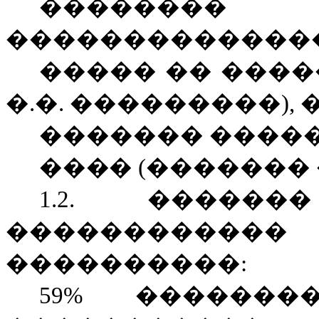
��������
�������������� 
����� �� ����
�.�. ���������), 
������� ������
����
(
������� 
1.2. �����
����������
����������:
5
9
% �������