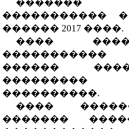
�������
����������� �
������ 2017 ����.
���� ���
�����������
������ ���
���������
���������
�
.
���� �����
������� ����