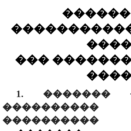
������
����������
���
��� ������
���
1. ������� 
���������
����������