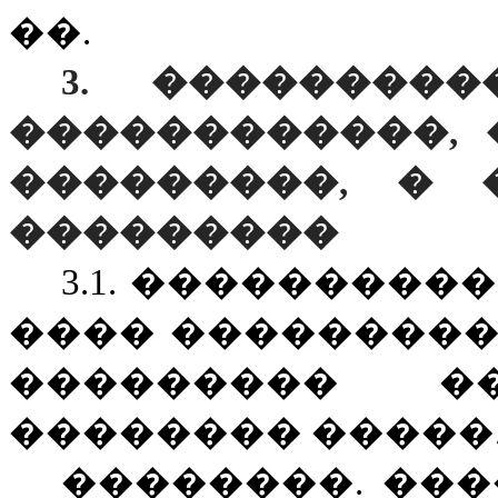
��.
3. ��������
������������, 
���������, � 
���������
3.1. ���������
���� ���������
��������� 
�������� �����
��������. ��