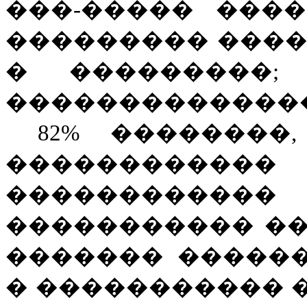
���-����� ���
��������� ����
� ���������;
��������������
8
2
%
��������,
��������
����������
����������� �
������� �����
� ����������� 