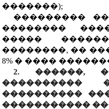
�������);
��������� �
�������� ���
����� ������
��������, �� ���
8% � ���� �����
2. ������, 
���������� 
���������� ��
����������� �