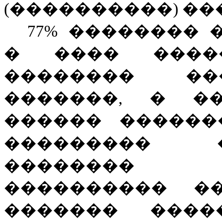
(����������) �
77% ��������
� ���� ����
�������� ��
�������, � �
������ ������
���������
�������� 
���������� �
������
�
�����