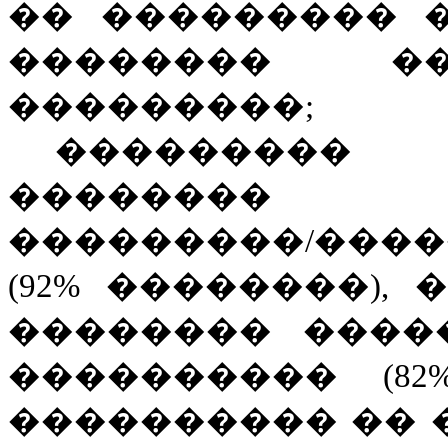
�� ��������� 
�
������
�
���
���������;
��������� 
������
���������/���
(92% ��������),
��������
�
���
���������
�
(82
�
��������� �� 