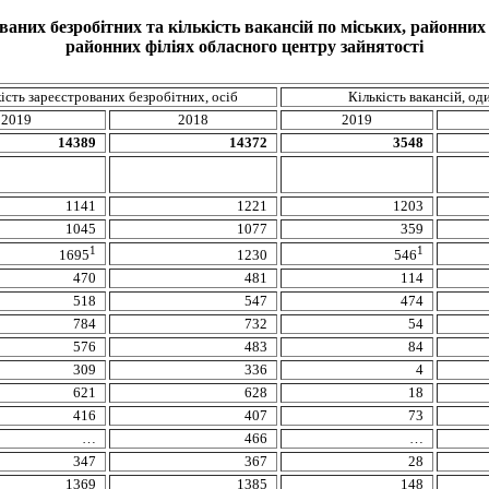
ваних безробітних та кількість вакансій по міських, районних
районних філіях обласного центру зайнятості
ість зареєстрованих безробітних, осіб
Кількість вакансій, од
201
9
2018
201
9
14389
14372
3548
1141
1221
1203
1045
1077
359
1
1
1230
1695
546
470
481
114
518
547
474
784
732
54
576
483
84
309
336
4
621
628
18
416
407
73
…
466
…
347
367
28
1369
1385
148