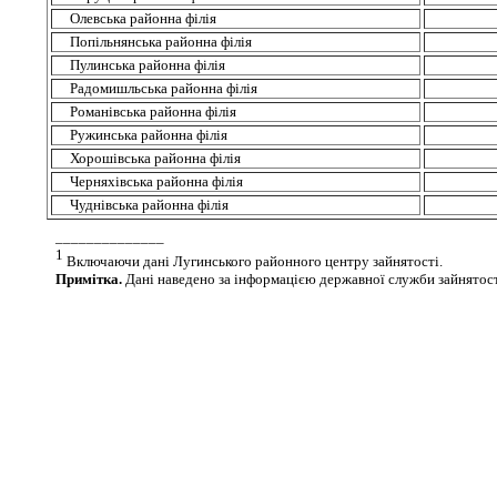
Олевська районна філія
Попільнянська районна філія
Пулинська районна філія
Радомишльська районна філія
Романівська районна філія
Ружинська районна філія
Хорошівська районна філія
Черняхівська районна філія
Чуднівська районна філія
______________
1
Включаючи
дані Лугинського районного центру зайнятості.
Примітка.
Дані наведено за інформацією державної служби зайнятост