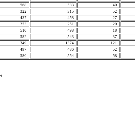
568
533
49
322
315
52
437
458
27
253
251
29
510
498
18
582
543
37
1349
1374
121
497
486
52
580
554
58
і.