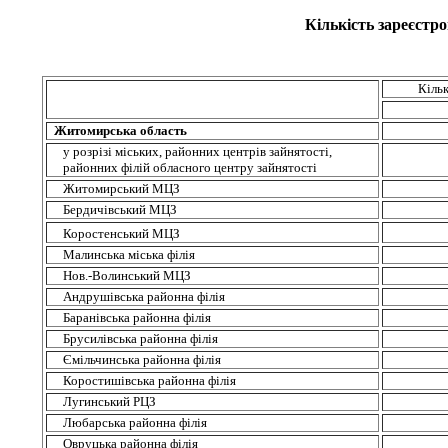
Кількість зареєстро
Кільк
Житомирська область
у розрізі міських, районних центрів зайнятості,
районних філій обласного центру зайнятості
Житомирський МЦЗ
Бердичівський МЦЗ
Коростенський МЦЗ
Малинська міська філія
Нов.-Волинський МЦЗ
Андрушівська районна філія
Баранівська районна філія
Брусилівська районна філія
Ємільчинська районна філія
Коростишівська районна філія
Лугинський РЦЗ
Любарська районна філія
Овруцька районна філія