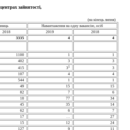
 центрах зайнятості,
(на кінець липня)
иниць
Навантаження на одну вакансію, осіб
2018
201
9
2018
3335
4
4
1100
1
1
402
3
3
1
415
3
3
107
4
4
544
1
1
49
15
15
82
7
6
10
77
34
45
35
14
62
6
7
17
…
27
15
12
24
127
9
11