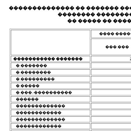
�������������� �� ������� ��
�������� ��������
�� ����� �� �����
���� ����
���.���
����������� �������
�.�������
�.��������
�.���������
�.�����
�.���.-����������
������
�������������
������������
�������������
������������