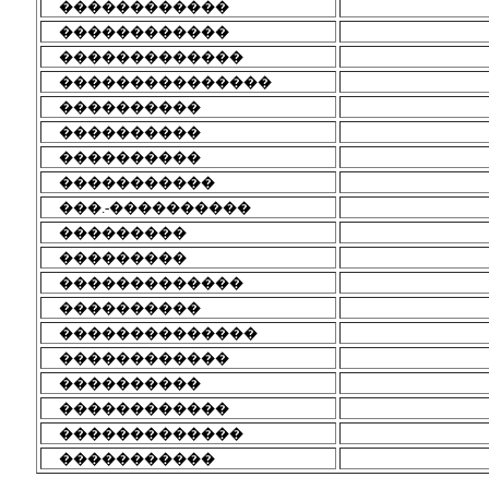
������������
������������
�������������
���������������
����������
����������
����������
�����������
���.-����������
���������
���������
�������������
����������
��������������
������������
����������
������������
�������������
�����������