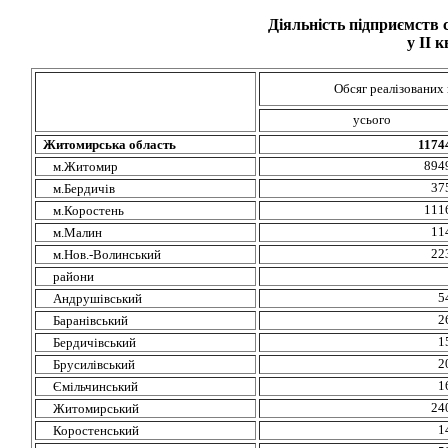
Діяльність підприємств 
у
I
І
к
Обсяг реалізованих
усього
Житомирська область
1174
894
м.Житомир
37
м.Бердичів
111
м.Коростень
11
м.Малин
22
м.Нов.-Волинський
райони
5
Андрушівський
2
Баранівський
1
Бердичівський
2
Брусилівський
1
Ємільчинський
24
Житомирський
1
Коростенський