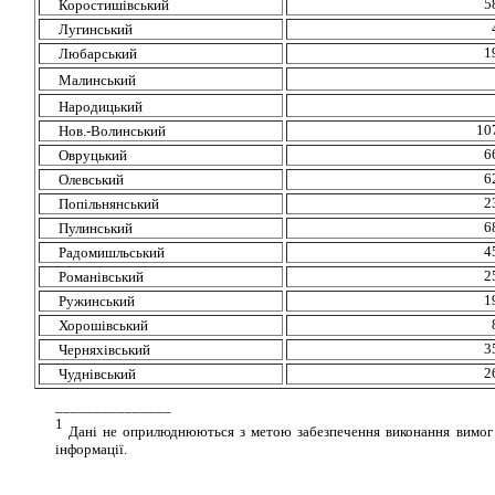
5
Коростишівський
Лугинський
1
Любарський
Малинський
Народицький
10
Нов.-Волинський
6
Овруцький
6
Олевський
2
Попільнянський
6
Пулинський
4
Радомишльський
2
Романівський
1
Ружинський
Хорошівський
3
Черняхівський
2
Чуднівський
_______________
1
Дані не оприлюднюються з метою забезпечення виконання вимог 
інформації.