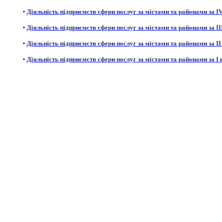
•
Діяльність підприємств сфери послуг за містами та районами за I
•
Діяльність підприємств сфери послуг за містами та районами за II
•
Діяльність підприємств сфери послуг за містами та районами за II
•
Діяльність підприємств сфери послуг за містами та районами за I