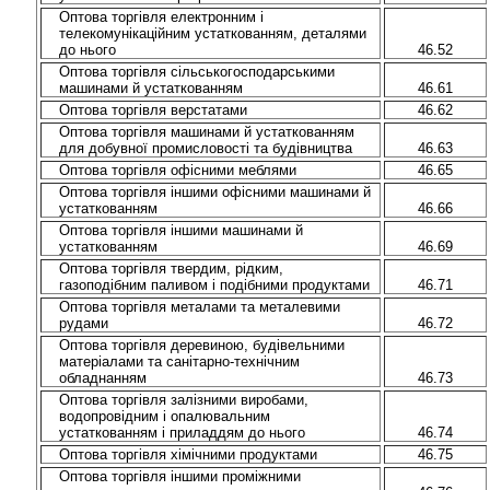
Оптова торгівля електронним і
телекомунікаційним устаткованням, деталями
до нього
46.52
Оптова торгівля сільськогосподарськими
машинами й устаткованням
46.61
Оптова торгівля верстатами
46.62
Оптова торгівля машинами й устаткованням
для добувної промисловості та будівництва
46.63
Оптова торгівля офісними меблями
46.65
Оптова торгівля іншими офісними машинами й
устаткованням
46.66
Оптова торгівля іншими машинами й
устаткованням
46.69
Оптова торгівля твердим, рідким,
газоподібним паливом і подібними продуктами
46.71
Оптова торгівля металами та металевими
рудами
46.72
Оптова торгівля деревиною, будівельними
матеріалами та санітарно-технічним
обладнанням
46.73
Оптова торгівля залізними виробами,
водопровідним і опалювальним
устаткованням і приладдям до нього
46.74
Оптова торгівля хімічними продуктами
46.75
Оптова торгівля іншими проміжними