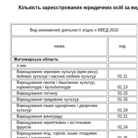
Кількість зареєстрованих юридичних осіб за вид
Вид економічної діяльності згідно з КВЕД-2010
назва
код
Житомирська область
з них
Вирощування зернових культур (крім рису),
бобових культур і насіння олійних культур
01.11
Вирощування овочів і баштанних культур,
коренеплодів і бульбоплодів
01.13
Вирощування тютюну
01.15
Вирощування прядивних культур
01.16
Вирощування інших однорічних і дворічних
культур
01.19
Вирощування винограду
01.21
Вирощування зерняткових і кісточкових
фруктів
01.24
Вирощування ягід, горіхів, інших плодових
дерев і чагарників
01.25