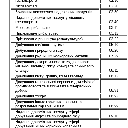
господарстві
02.10
Лісозаготівлі
02.20
Збирання дикорослих недеревних продуктів
02.30
Надання допоміжних послуг у лісовому
господарстві
02.40
Морське рибальство
03.11
Прісноводне рибальство
03.12
Прісноводне рибництво (аквакультура)
03.22
Добування кам'яного вугілля
05.10
Добування природного газу
06.20
Добування руд інших кольорових металів
07.29
Добування декоративного та будівельного
каменю, вапняку, гіпсу, крейди та глинистого
сланцю
08.11
Добування піску, гравію, глин і каоліну
08.12
Добування мінеральної сировини для хімічної
промисловості та виробництва мінеральних
добрив
08.91
Добування торфу
08.92
Добування інших корисних копалин та
розроблення кар'єрів, н.в.і.у.
08.99
Надання допоміжних послуг у сфері
добування нафти та природного газу
09.10
Надання допоміжних послуг у сфері
добування інших корисних копалин та