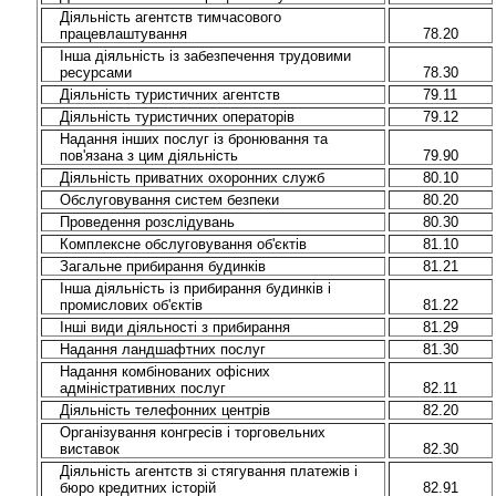
Діяльність агентств тимчасового
працевлаштування
78.20
Інша діяльність із забезпечення трудовими
ресурсами
78.30
Діяльність туристичних агентств
79.11
Діяльність туристичних операторів
79.12
Надання інших послуг із бронювання та
пов'язана з цим діяльність
79.90
Діяльність приватних охоронних служб
80.10
Обслуговування систем безпеки
80.20
Проведення розслідувань
80.30
Комплексне обслуговування об'єктів
81.10
Загальне прибирання будинків
81.21
Інша діяльність із прибирання будинків і
промислових об'єктів
81.22
Інші види діяльності з прибирання
81.29
Надання ландшафтних послуг
81.30
Надання комбінованих офісних
адміністративних послуг
82.11
Діяльність телефонних центрів
82.20
Організування конгресів і торговельних
виставок
82.30
Діяльність агентств зі стягування платежів і
бюро кредитних історій
82.91