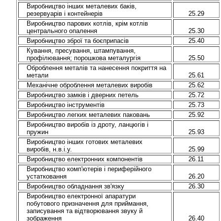
Виробництво інших металевих баків,
резервуарів і контейнерів
25.29
Виробництво парових котлів, крім котлів
центрального опалення
25.30
Виробництво зброї та боєприпасів
25.40
Кування, пресування, штампування,
профілювання; порошкова металургія
25.50
Оброблення металів та нанесення покриття на
метали
25.61
Механічне оброблення металевих виробів
25.62
Виробництво замків і дверних петель
25.72
Виробництво інструментів
25.73
Виробництво легких металевих паковань
25.92
Виробництво виробів із дроту, ланцюгів і
пружин
25.93
Виробництво інших готових металевих
виробів, н.в.і.у.
25.99
Виробництво електронних компонентів
26.11
Виробництво комп'ютерів і периферійного
устатковання
26.20
Виробництво обладнання зв'язку
26.30
Виробництво електронної апаратури
побутового призначення для приймання,
записування та відтворювання звуку й
зображення
26.40