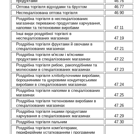
продуктами
46.76
Оптова торгівля відходами та брухтом
46.77
Неспеціалізована оптова торгівля
46.90
Роздрібна торгівля в неспеціалізованих
магазинах переважно продуктами харчування,
напоями та тютюновими виробами
47.11
Інші види роздрібної торгівлі в
неспеціалізованих магазинах
47.19
Роздрібна торгівля фруктами й овочами в
спеціалізованих магазинах
47.21
Роздрібна торгівля м'ясом і м'ясними
продуктами в спеціалізованих магазинах
47.22
Роздрібна торгівля рибою, ракоподібними та
молюсками в спеціалізованих магазинах
47.23
Роздрібна торгівля хлібобулочними виробами,
борошняними та цукровими кондитерськими
виробами в спеціалізованих магазинах
47.24
Роздрібна торгівля напоями в спеціалізованих
магазинах
47.25
Роздрібна торгівля тютюновими виробами в
спеціалізованих магазинах
47.26
Роздрібна торгівля іншими продуктами
харчування в спеціалізованих магазинах
47.29
Роздрібна торгівля пальним
47.30
Роздрібна торгівля комп'ютерами,
периферійним устаткованням і програмним