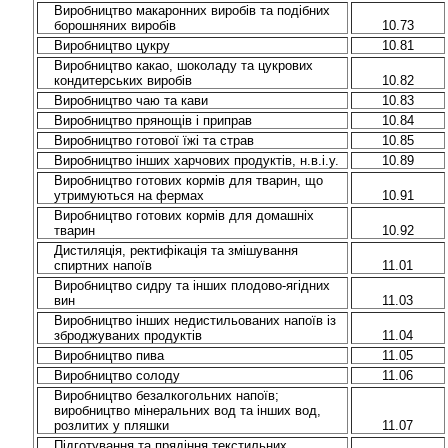
Виробництво макаронних виробів та подібних
борошняних виробів
10.73
Виробництво цукру
10.81
Виробництво какао, шоколаду та цукрових
кондитерських виробів
10.82
Виробництво чаю та кави
10.83
Виробництво прянощів і приправ
10.84
Виробництво готової їжі та страв
10.85
Виробництво інших харчових продуктів, н.в.і.у.
10.89
Виробництво готових кормів для тварин, що
утримуються на фермах
10.91
Виробництво готових кормів для домашніх
тварин
10.92
Дистиляція, ректифікація та змішування
спиртних напоїв
11.01
Виробництво сидру та інших плодово-ягідних
вин
11.03
Виробництво інших недистильованих напоїв із
зброджуваних продуктів
11.04
Виробництво пива
11.05
Виробництво солоду
11.06
Виробництво безалкогольних напоїв;
виробництво мінеральних вод та інших вод,
розлитих у пляшки
11.07
Підготування та прядіння текстильних