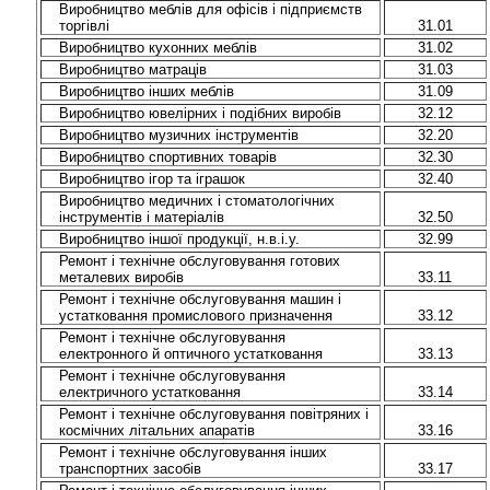
Виробництво меблів для офісів і підприємств
торгівлі
31.01
Виробництво кухонних меблів
31.02
Виробництво матраців
31.03
Виробництво інших меблів
31.09
Виробництво ювелірних і подібних виробів
32.12
Виробництво музичних інструментів
32.20
Виробництво спортивних товарів
32.30
Виробництво ігор та іграшок
32.40
Виробництво медичних і стоматологічних
інструментів і матеріалів
32.50
Виробництво іншої продукції, н.в.і.у.
32.99
Ремонт і технічне обслуговування готових
металевих виробів
33.11
Ремонт і технічне обслуговування машин і
устатковання промислового призначення
33.12
Ремонт і технічне обслуговування
електронного й оптичного устатковання
33.13
Ремонт і технічне обслуговування
електричного устатковання
33.14
Ремонт і технічне обслуговування повітряних і
космічних літальних апаратів
33.16
Ремонт і технічне обслуговування інших
транспортних засобів
33.17