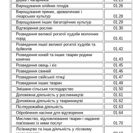
Вирощування олійних плодів
01.26
Вирощування пряних, ароматичних і
лікарських культур
01.28
Вирощування інших багаторічних культур
01.29
Відтворення рослин
01.30
Розведення великої рогатої худоби молочних
порід
01.41
Розведення іншої великої рогатої худоби та
буйволів
01.42
Розведення коней та інших тварин родини
конячих
01.43
Розведення овець і кіз
01.45
Розведення свиней
01.46
Розведення свійської птиці
01.47
Розведення інших тварин
01.49
Змішане сільське господарство
01.50
Допоміжна діяльність у рослинництві
01.61
Допоміжна діяльність у тваринництві
01.62
Післяурожайна діяльність
01.63
Оброблення насіння для відтворення
01.64
Мисливство, відловлювання тварин і надання
пов'язаних із ними послуг
01.70
Лісівництво та інша діяльність у лісовому