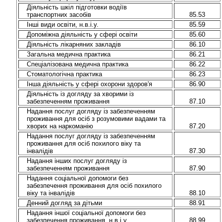
Діяльність шкіл підготовки водіїв
транспортних засобів
85.53
Інші види освіти, н.в.і.у.
85.59
Допоміжна діяльність у сфері освіти
85.60
Діяльність лікарняних закладів
86.10
Загальна медична практика
86.21
Спеціалізована медична практика
86.22
Стоматологічна практика
86.23
Інша діяльність у сфері охорони здоров'я
86.90
Діяльність із догляду за хворими із
забезпеченням проживання
87.10
Надання послуг догляду із забезпеченням
проживання для осіб з розумовими вадами та
хворих на наркоманію
87.20
Надання послуг догляду із забезпеченням
проживання для осіб похилого віку та
інвалідів
87.30
Надання інших послуг догляду із
забезпеченням проживання
87.90
Надання соціальної допомоги без
забезпечення проживання для осіб похилого
віку та інвалідів
88.10
Денний догляд за дітьми
88.91
Надання іншої соціальної допомоги без
забезпечення проживання, н.в.і.у.
88.99