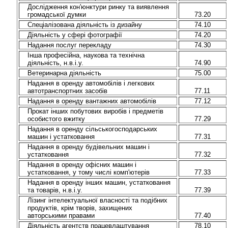
Дослідження кон'юнктури ринку та виявлення
громадської думки
73.20
Спеціалізована діяльність із дизайну
74.10
Діяльність у сфері фотографії
74.20
Надання послуг перекладу
74.30
Інша професійна, наукова та технічна
діяльність, н.в.і.у.
74.90
Ветеринарна діяльність
75.00
Надання в оренду автомобілів і легкових
автотранспортних засобів
77.11
Надання в оренду вантажних автомобілів
77.12
Прокат інших побутових виробів і предметів
особистого вжитку
77.29
Надання в оренду сільськогосподарських
машин і устатковання
77.31
Надання в оренду будівельних машин і
устатковання
77.32
Надання в оренду офісних машин і
устатковання, у тому числі комп'ютерів
77.33
Надання в оренду інших машин, устатковання
та товарів, н.в.і.у.
77.39
Лізинг інтелектуальної власності та подібних
продуктів, крім творів, захищених
авторськими правами
77.40
Діяльність агентств працевлаштування
78.10