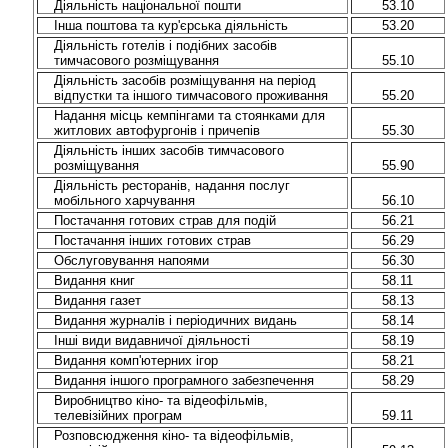
Діяльність національної пошти
53.10
Інша поштова та кур'єрська діяльність
53.20
Діяльність готелів і подібних засобів
тимчасового розміщування
55.10
Діяльність засобів розміщування на період
відпустки та іншого тимчасового проживання
55.20
Надання місць кемпінгами та стоянками для
житлових автофургонів і причепів
55.30
Діяльність інших засобів тимчасового
розміщування
55.90
Діяльність ресторанів, надання послуг
мобільного харчування
56.10
Постачання готових страв для подій
56.21
Постачання інших готових страв
56.29
Обслуговування напоями
56.30
Видання книг
58.11
Видання газет
58.13
Видання журналів і періодичних видань
58.14
Інші види видавничої діяльності
58.19
Видання комп'ютерних ігор
58.21
Видання іншого програмного забезпечення
58.29
Виробництво кіно- та відеофільмів,
телевізійних програм
59.11
Розповсюдження кіно- та відеофільмів,