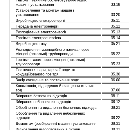
Ремонт і технічне обслуговування інших
машин і устатковання
33.19
Установлення та монтаж машин і
устатковання
33.20
Виробництво електроенергії
35.11
Передача електроенергії
35.12
Розподілення електроенергії
35.13
Торгівля електроенергією
35.14
Виробництво газу
35.21
Розподілення газоподібного палива через
місцеві (локальні) трубопроводи
35.22
Торгівля газом через місцеві (локальні)
трубопроводи
35.23
Постачання пари, гарячої води та
кондиційованого повітря
35.30
Забір очищення та постачання води
36.00
Каналізація, відведення й очищення стічних
вод
37.00
Збирання безпечних відходів
38.11
Збирання небезпечних відходів
38.12
Оброблення та видалення безпечних відходів
38.21
Оброблення та видалення небезпечних
відходів
38.22
Демонтаж (розбирання) машин і устатковання
38.31
Відновлення відсортованих відходів
38.32