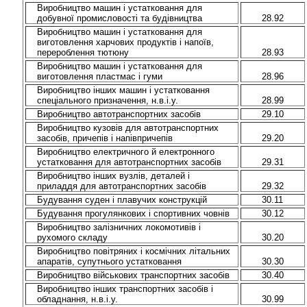
Виробництво машин і устатковання для
добувної промисловості та будівництва
28.92
Виробництво машин і устатковання для
виготовлення харчових продуктів і напоїв,
перероблення тютюну
28.93
Виробництво машин і устатковання для
виготовлення пластмас і гуми
28.96
Виробництво інших машин і устатковання
спеціального призначення, н.в.і.у.
28.99
Виробництво автотранспортних засобів
29.10
Виробництво кузовів для автотранспортних
засобів, причепів і напівпричепів
29.20
Виробництво електричного й електронного
устатковання для автотранспортних засобів
29.31
Виробництво інших вузлів, деталей і
приладдя для автотранспортних засобів
29.32
Будування суден і плавучих конструкцій
30.11
Будування прогулянкових і спортивних човнів
30.12
Виробництво залізничних локомотивів і
рухомого складу
30.20
Виробництво повітряних і космічних літальних
апаратів, супутнього устатковання
30.30
Виробництво військових транспортних засобів
30.40
Виробництво інших транспортних засобів і
обладнання, н.в.і.у.
30.99