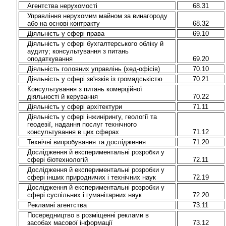
Агентства нерухомості
68.31
Управління нерухомим майном за винагороду
або на основі контракту
68.32
Діяльність у сфері права
69.10
Діяльність у сфері бухгалтерського обліку й
аудиту; консультування з питань
оподаткування
69.20
Діяльність головних управлінь (хед-офісів)
70.10
Діяльність у сфері зв'язків із громадськістю
70.21
Консультування з питань комерційної
діяльності й керування
70.22
Діяльність у сфері архітектури
71.11
Діяльність у сфері інжинірингу, геології та
геодезії, надання послуг технічного
консультування в цих сферах
71.12
Технічні випробування та дослідження
71.20
Дослідження й експериментальні розробки у
сфері біотехнологій
72.11
Дослідження й експериментальні розробки у
сфері інших природничих і технічних наук
72.19
Дослідження й експериментальні розробки у
сфері суспільних і гуманітарних наук
72.20
Рекламні агентства
73.11
Посередництво в розміщенні реклами в
засобах масової інформації
73.12