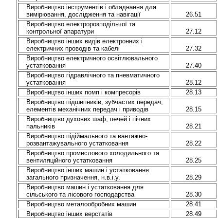
Виробництво інструментів і обладнання для
вимірювання, дослідження та навігації
26.51
Виробництво електророзподільчої та
контрольної апаратури
27.12
Виробництво інших видів електронних і
електричних проводів та кабелі
27.32
Виробництво електричного освітлювального
устатковання
27.40
Виробництво гідравлічного та пневматичного
устатковання
28.12
Виробництво інших помп і компресорів
28.13
Виробництво підшипників, зубчастих передач,
елементів механічних передач і приводів
28.15
Виробництво духових шаф, печей і пічних
пальників
28.21
Виробництво підіймального та вантажно-
розвантажувального устатковання
28.22
Виробництво промислового холодильного та
вентиляційного устатковання
28.25
Виробництво інших машин і устатковання
загального призначення, н.в.і.у.
28.29
Виробництво машин і устатковання для
сільського та лісового господарства
28.30
Виробництво металообробних машин
28.41
Виробництво інших верстатів
28.49