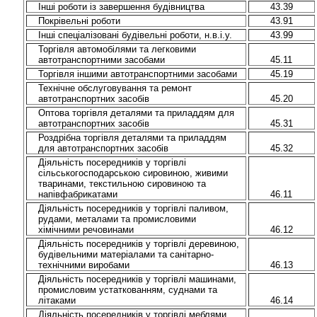
Інші роботи із завершення будівництва
43.39
Покрівельні роботи
43.91
Інші спеціалізовані будівельні роботи, н.в.і.у.
43.99
Торгівля автомобілями та легковими
автотранспортними засобами
45.11
Торгівля іншими автотранспортними засобами
45.19
Технічне обслуговування та ремонт
автотранспортних засобів
45.20
Оптова торгівля деталями та приладдям для
автотранспортних засобів
45.31
Роздрібна торгівля деталями та приладдям
для автотранспортних засобів
45.32
Діяльність посередників у торгівлі
сільськогосподарською сировиною, живими
тваринами, текстильною сировиною та
напівфабрикатами
46.11
Діяльність посередників у торгівлі паливом,
рудами, металами та промисловими
хімічними речовинами
46.12
Діяльність посередників у торгівлі деревиною,
будівельними матеріалами та санітарно-
технічними виробами
46.13
Діяльність посередників у торгівлі машинами,
промисловим устаткованням, суднами та
літаками
46.14
Діяльність посередників у торгівлі меблями,