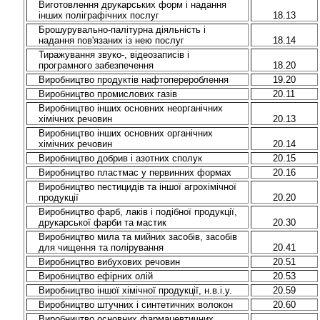
Виготовлення друкарських форм і надання
інших поліграфічних послуг
18.13
Брошурувально-палітурна діяльність і
надання пов'язаних із нею послуг
18.14
Тиражування звуко-, відеозаписів і
програмного забезпечення
18.20
Виробництво продуктів нафтоперероблення
19.20
Виробництво промислових газів
20.11
Виробництво інших основних неорганічних
хімічних речовин
20.13
Виробництво інших основних органічних
хімічних речовин
20.14
Виробництво добрив і азотних сполук
20.15
Виробництво пластмас у первинних формах
20.16
Виробництво пестицидів та іншої агрохімічної
продукції
20.20
Виробництво фарб, лаків і подібної продукції,
друкарської фарби та мастик
20.30
Виробництво мила та мийних засобів, засобів
для чищення та полірування
20.41
Виробництво вибухових речовин
20.51
Виробництво ефірних олій
20.53
Виробництво іншої хімічної продукції, н.в.і.у.
20.59
Виробництво штучних і синтетичних волокон
20.60
Виробництво основних фармацевтичних