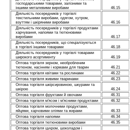
господарськими товарами, залізними та
іншими металевими виробами
46.15
Діяльність посередників у торгівлі
текстильними виробами, одягом, хутром,
взуттям і шкіряними виробами
46.16
Діяльність посередників у торгівлі продуктами
харчування, напоями та тютюновими
виробами
46.17
Діяльність посередників, що спеціалізуються
в торгівлі іншими товарами
46.18
Діяльність посередників у торгівлі товарами
широкого асортименту
46.19
Оптова торгівля зерном, необробленим
тютюном, насінням і кормами для тварин
46.21
Оптова торгівля квітами та рослинами
46.22
Оптова торгівля живими тваринами
46.23
Оптова торгівля шкірсировиною, шкурами та
шкірою
46.24
Оптова торгівля фруктами й овочами
46.31
Оптова торгівля м'ясом і м'ясними продуктами
46.32
Оптова торгівля молочними продуктами,
яйцями, харчовими оліями та жирами
46.33
Оптова торгівля напоями
46.34
Оптова торгівля тютюновими виробами
46.35
Оптова торгівля цукром, шоколадом і