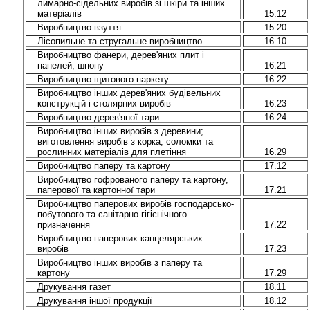
лимарно-сідельних виробів зі шкіри та інших
матеріалів
15.12
Виробництво взуття
15.20
Лісопильне та стругальне виробництво
16.10
Виробництво фанери, дерев'яних плит і
панелей, шпону
16.21
Виробництво щитового паркету
16.22
Виробництво інших дерев'яних будівельних
конструкцій і столярних виробів
16.23
Виробництво дерев'яної тари
16.24
Виробництво інших виробів з деревини;
виготовлення виробів з корка, соломки та
рослинних матеріалів для плетіння
16.29
Виробництво паперу та картону
17.12
Виробництво гофрованого паперу та картону,
паперової та картонної тари
17.21
Виробництво паперових виробів господарсько-
побутового та санітарно-гігієнічного
призначення
17.22
Виробництво паперових канцелярських
виробів
17.23
Виробництво інших виробів з паперу та
картону
17.29
Друкування газет
18.11
Друкування іншої продукції
18.12