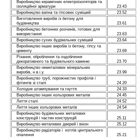
Виробництво керамічних електроізоляторів та
ізоляційної арматури
23.43
Виробництво вапна та гіпсових сумішей
23.52
Виготовлення виробів із бетону для
будівництва
23.61
Виробництво бетонних розчинів, готових для
використання
23.63
Виробництво сухих будівельних сумішей
23.64
Виробництво інших виробів із бетону, гіпсу та
цементу
23.69
Різання, оброблення та оздоблення
декоративного та будівельного каменю
23.70
Виробництво неметалевих мінеральних
виробів, н.в.і.у.
23.99
Виробництво труб, порожнистих профілів і
фітингів зі сталі
24.20
Холодне штампування та гнуття
24.33
Виробництво інших кольорових металів
24.45
Лиття сталі
24.52
Лиття інших кольорових металів
24.54
Виробництво будівельних металевих
конструкцій і частин конструкцій
25.11
Виробництво металевих дверей і вікон
25.12
Виробництво радіаторів і котлів центрального
опалення
25.21