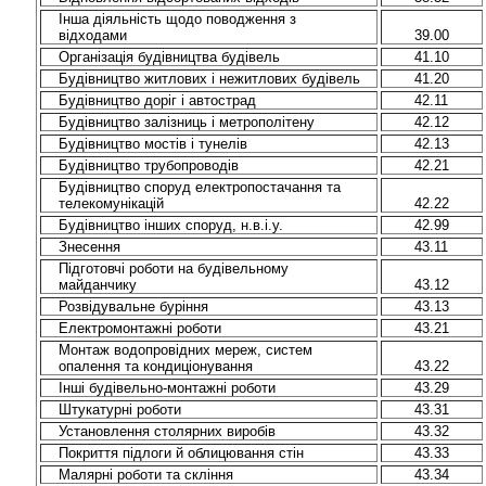
Інша діяльність щодо поводження з
відходами
39.00
Організація будівництва будівель
41.10
Будівництво житлових і нежитлових будівель
41.20
Будівництво доріг і автострад
42.11
Будівництво залізниць і метрополітену
42.12
Будівництво мостів і тунелів
42.13
Будівництво трубопроводів
42.21
Будівництво споруд електропостачання та
телекомунікацій
42.22
Будівництво інших споруд, н.в.і.у.
42.99
Знесення
43.11
Підготовчі роботи на будівельному
майданчику
43.12
Розвідувальне буріння
43.13
Електромонтажні роботи
43.21
Монтаж водопровідних мереж, систем
опалення та кондиціонування
43.22
Інші будівельно-монтажні роботи
43.29
Штукатурні роботи
43.31
Установлення столярних виробів
43.32
Покриття підлоги й облицювання стін
43.33
Малярні роботи та скління
43.34