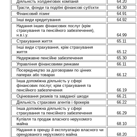
Діяльність холдингових компаній
64.20
Трасти, фонди та подібні фінансові суб'єкти
64.30
Фінансовий лізинг
64.91
Інші види кредитування
64.92
Надання інших фінансових послуг (крім
страхування та пенсійного забезпечення),
н.в.і.у.
64.99
Страхування життя
65.11
Інші види страхування, крім страхування
життя
65.12
Недержавне пенсійне забезпечення
65.30
Управління фінансовими ринками
66.11
Посередництво за договорами по цінних
паперах або товарах
66.12
Інша допоміжна діяльність у сфері
фінансових послуг, крім страхування та
пенсійного забезпечення
66.19
Оцінювання ризиків та завданої шкоди
66.21
Діяльність страхових агентів і брокерів
66.22
Інша допоміжна діяльність у сфері
страхування та пенсійного забезпечення
66.29
Купівля та продаж власного нерухомого
майна
68.10
Надання в оренду й експлуатацію власного чи
орендованого нерухомого майна
68.20