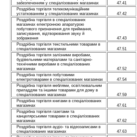
забезпеченням у спеціалізованих магазинах
47.41
Роздрібна торгівля телекомунікаційним
устаткованням у спеціалізованих магазинах
47.42
Роздрібна торгівля в спеціалізованих
магазинах електронною апаратурою
побутового призначення для приймання,
записування, відтворювання звуку й
зображення
47.43
Роздрібна торгівля текстильними товарами в
спеціалізованих магазинах
47.51
Роздрібна торгівля залізними виробами,
будівельними матеріалами та санітарно-
технічними виробами в спеціалізованих
магазинах
47.52
Роздрібна торгівля побутовими
електротоварами в спеціалізованих магазинах
47.54
Роздрібна торгівля меблями, освітлювальним
приладдям та іншими товарами для дому в
спеціалізованих магазинах
47.59
Роздрібна торгівля книгами в спеціалізованих
магазинах
47.61
Роздрібна торгівля газетами та
канцелярськими товарами в спеціалізованих
магазинах
47.62
Роздрібна торгівля аудіо- та відеозаписами в
спеціалізованих магазинах
47.63