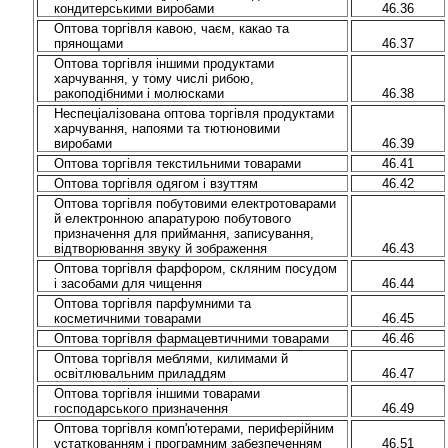
кондитерськими виробами
46.36
Оптова торгівля кавою, чаєм, какао та
прянощами
46.37
Оптова торгівля іншими продуктами
харчування, у тому числі рибою,
ракоподібними і молюсками
46.38
Неспеціалізована оптова торгівля продуктами
харчування, напоями та тютюновими
виробами
46.39
Оптова торгівля текстильними товарами
46.41
Оптова торгівля одягом і взуттям
46.42
Оптова торгівля побутовими електротоварами
й електронною апаратурою побутового
призначення для приймання, записування,
відтворювання звуку й зображення
46.43
Оптова торгівля фарфором, скляним посудом
і засобами для чищення
46.44
Оптова торгівля парфумними та
косметичними товарами
46.45
Оптова торгівля фармацевтичними товарами
46.46
Оптова торгівля меблями, килимами й
освітлювальним приладдям
46.47
Оптова торгівля іншими товарами
господарського призначення
46.49
Оптова торгівля комп'ютерами, периферійним
устаткованням і програмним забезпеченням
46.51