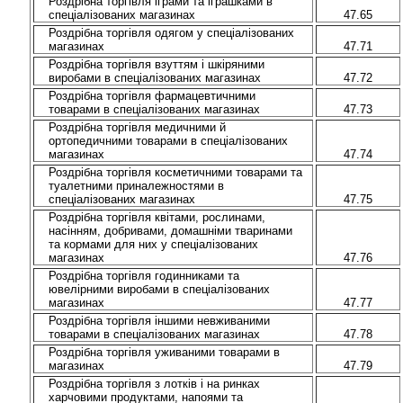
Роздрібна торгівля іграми та іграшками в
спеціалізованих магазинах
47.65
Роздрібна торгівля одягом у спеціалізованих
магазинах
47.71
Роздрібна торгівля взуттям і шкіряними
виробами в спеціалізованих магазинах
47.72
Роздрібна торгівля фармацевтичними
товарами в спеціалізованих магазинах
47.73
Роздрібна торгівля медичними й
ортопедичними товарами в спеціалізованих
магазинах
47.74
Роздрібна торгівля косметичними товарами та
туалетними приналежностями в
спеціалізованих магазинах
47.75
Роздрібна торгівля квітами, рослинами,
насінням, добривами, домашніми тваринами
та кормами для них у спеціалізованих
магазинах
47.76
Роздрібна торгівля годинниками та
ювелірними виробами в спеціалізованих
магазинах
47.77
Роздрібна торгівля іншими невживаними
товарами в спеціалізованих магазинах
47.78
Роздрібна торгівля уживаними товарами в
магазинах
47.79
Роздрібна торгівля з лотків і на ринках
харчовими продуктами, напоями та