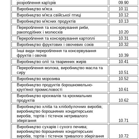
розроблення кар'єрів
09.90
Виробництво м'яса
10.11
Виробництво м'яса свійської птиці
10.12
Виробництво м'ясних продуктів
10.13
Перероблення та консервування риби,
ракоподібних і молюсків
10.20
Перероблення та консервування картоплі
10.31
Виробництво фруктових і овочевих соків
10.32
Інші види перероблення та консервування
фруктів і овочів
10.39
Виробництво олії та тваринних жирів
10.41
Перероблення молока, виробництво масла та
сиру
10.51
Виробництво морозива
10.52
Виробництво продуктів борошномельно-
круп'яної промисловості
10.61
Виробництво крохмалів та крохмальних
продуктів
10.62
Виробництво хліба та хлібобулочних виробів;
виробництво борошняних кондитерських
виробів, тортів і тістечок нетривалого
зберігання
10.71
Виробництво сухарів і сухого печива;
виробництво борошняних кондитерських
виробів, тортів і тістечок тривалого зберігання
10.72