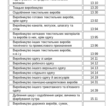
волокон
13.10
Ткацьке виробництво
13.20
Оздоблення текстильних виробів
13.30
Виробництво готових текстильних виробів,
крім одягу
13.92
Виробництво канатів, мотузок, шпагату та
сіток
13.94
Виробництво нетканих текстильних матеріалів
та виробів із них, крім одягу
13.95
Виробництво інших текстильних виробів
технічного та промислового призначення
13.96
Виробництво інших текстильних виробів,
н.в.і.у.
13.99
Виробництво одягу зі шкіри
14.11
Виробництво робочого одягу
14.12
Виробництво іншого верхнього одягу
14.13
Виробництво спіднього одягу
14.14
Виробництво іншого одягу й аксесуарів
14.19
Виробництво панчішно-шкарпеткових виробів
14.31
Виробництво іншого трикотажного та в'язаного
одягу
14.39
Дублення шкур і оздоблення шкіри; вичинка та
фарбування хутра
15.11
Виробництво дорожніх виробів, сумок,