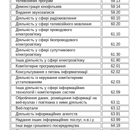
телевізійних програм
59.13
Демонстрація кінофільмів
59.14
Видання звукозаписів
59.20
Діяльність у сфері радіомовлення
60.10
Діяльність у сфері телевізійного мовлення
60.20
Діяльність у сфері проводового
електрозв'язку
61.10
Діяльність у сфері безпроводового
електрозв'язку
61.20
Діяльність у сфері супутникового
електрозв'язку
61.30
Інша діяльність у сфері електрозв'язку
61.90
Комп'ютерне програмування
62.01
Консультування з питань інформатизації
62.02
Діяльність із керування комп'ютерним
устаткованням
62.03
Інша діяльність у сфері інформаційних
технологій і комп'ютерних систем
62.09
Оброблення даних, розміщення інформації на
веб-вузлах і пов'язана з ними діяльність
63.11
Веб-портали
63.12
Діяльність інформаційних агентств
63.91
Надання інших інформаційних послуг, н.в.і.у.
63.99
Інші види грошового посередництва
64.19