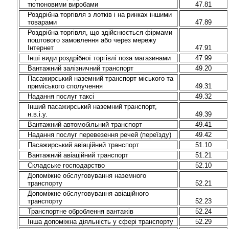
тютюновими виробами
47.81
Роздрібна торгівля з лотків і на ринках іншими
товарами
47.89
Роздрібна торгівля, що здійснюється фірмами
поштового замовлення або через мережу
Інтернет
47.91
Інші види роздрібної торгівлі поза магазинами
47.99
Вантажний залізничний транспорт
49.20
Пасажирський наземний транспорт міського та
приміського сполучення
49.31
Надання послуг таксі
49.32
Інший пасажирський наземний транспорт,
н.в.і.у.
49.39
Вантажний автомобільний транспорт
49.41
Надання послуг перевезення речей (переїзду)
49.42
Пасажирський авіаційний транспорт
51.10
Вантажний авіаційний транспорт
51.21
Складське господарство
52.10
Допоміжне обслуговування наземного
транспорту
52.21
Допоміжне обслуговування авіаційного
транспорту
52.23
Транспортне оброблення вантажів
52.24
Інша допоміжна діяльність у сфері транспорту
52.29