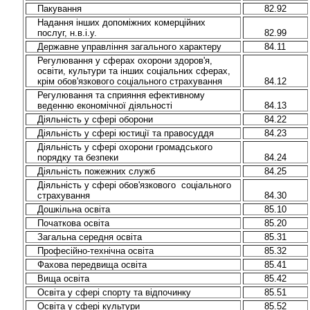
Пакування
82.92
Надання інших допоміжних комерційних
послуг, н.в.і.у.
82.99
Державне управління загального характеру
84.11
Регулювання у сферах охорони здоров'я,
освіти, культури та інших соціальних сферах,
крім обов'язкового соціального страхування
84.12
Регулювання та сприяння ефективному
веденню економічної діяльності
84.13
Діяльність у сфері оборони
84.22
Діяльність у сфері юстиції та правосуддя
84.23
Діяльність у сфері охорони громадського
порядку та безпеки
84.24
Діяльність пожежних служб
84.25
Діяльність у сфері обов'язкового соціального
страхування
84.30
Дошкільна освіта
85.10
Початкова освіта
85.20
Загальна середня освіта
85.31
Професійно-технічна освіта
85.32
Фахова передвища освіта
85.41
Вища освіта
85.42
Освіта у сфері спорту та відпочинку
85.51
Освіта у сфері культури
85.52