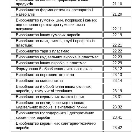
продуктів
21.10
Виробництво фармацевтичних препаратів і
матеріалів
21.20
Виробництво гумових шин, покришок і камер;
відновлення протектора гумових шин і
покришок
22.11
Виробництво інших гумових виробів
22.19
Виробництво плит, листів, труб і профілів із
пластмас
22.21
Виробництво тари з пластмас
22.22
Виробництво будівельних виробів із пластмас
22.23
Виробництво інших виробів із пластмас
22.29
Формування й оброблення листового скла
23.12
Виробництво порожнистого скла
23.13
Виробництво скловолокна
23.14
Виробництво й оброблення інших скляних
виробів, у тому числі технічних
23.19
Виробництво керамічних плиток і плит
23.31
Виробництво цегли, черепиці та інших
будівельних виробів із випаленої глини
23.32
Виробництво господарських і декоративних
керамічних виробів
23.41
Виробництво керамічних санітарно-технічних
виробів
23.42