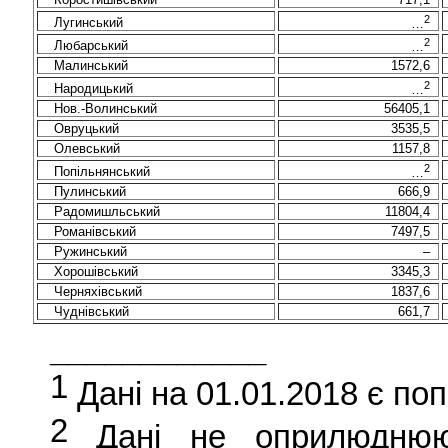
2
Лугинський
…
2
Любарський
…
Малинський
1572,6
2
Народицький
…
Нов
.
-Волинський
56405,1
Овруцький
3535,5
Олевський
1157,8
2
Попільнянський
…
Пулинський
666,9
Радомишльський
11804,4
Романівський
7497,5
Ружинський
–
Хорошівський
3345,3
Черняхівський
1837,6
Чуднівський
661,7
____________
1
Дані на 01.01.2018 є по
2
Дані не оприлюднюю