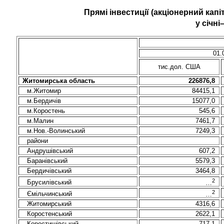
Прямі інвестиції (акціонерний кап
у січні
01.
тис.дол
. США
Житомирська область
226876,8
м.Житомир
84415,1
м.Бердичів
15077,0
м.Коростень
545,6
м.Малин
7461,7
м.Нов
.-Волинський
7249,3
райони
Андрушівський
607,2
Баранівський
5579,3
Бердичівський
3464,8
2
Брусилівський
…
2
Ємільчинський
…
Житомирський
4316,6
Коростенський
2622,1
Коростишівський
717,1