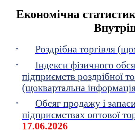
Економічна статистика
Внутрі
·
Роздрібна торгівля (що
·
Індекси фізичного обс
підприємств роздрібної т
(щоквартальна інформація
·
Обсяг продажу і запаси
підприємствах оптової то
17
.0
6
.2026