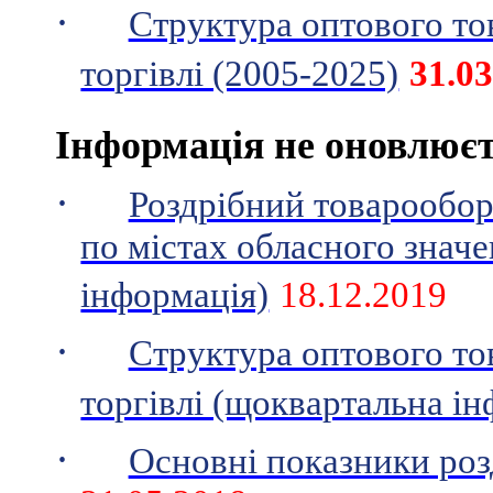
·
Структура оптового то
торгівлі (2005-2025)
31
.0
Інформація не оновлює
·
Роздрібний товарооборо
по містах обласного знач
інформація)
18.12.2019
·
Структура оптового то
торгівлі (щоквартальна ін
·
Основні показники розд