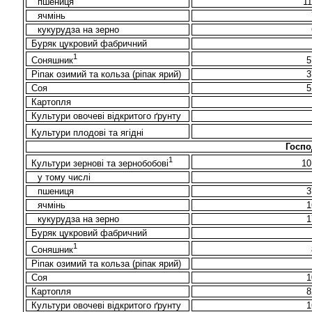
пшениця
1
ячмінь
кукурудза на зерно
Буряк цукровий фабричний
1
Соняшник
5
Ріпак озимий та кольза (ріпак ярий)
3
Соя
5
Картопля
Культури овочеві відкритого ґрунту
Культури плодові та ягідні
Госпо
1
Культури зернові та зернобобові
10
у тому числі
пшениця
3
ячмінь
1
кукурудза на зерно
1
Буряк цукровий фабричний
1
Соняшник
Ріпак озимий та кольза (ріпак ярий)
Соя
1
Картопля
8
Культури овочеві відкритого ґрунту
1