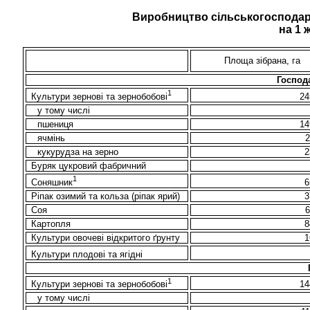
Виробництво сільськогосподар
на 1 
Площа зібрана, га
Господа
1
Культури зернові та зернобобові
24
у тому числі
пшениця
14
ячмінь
кукурудза на зерно
2
Буряк цукровий фабричний
1
Соняшник
6
Ріпак озимий та кольза (ріпак ярий)
3
Соя
Картопля
8
Культури овочеві відкритого ґрунту
1
Культури плодові та ягідні
1
14
Культури зернові та зернобобові
у тому числі