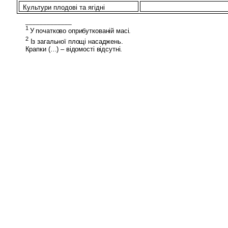
Культури плодові та ягідні
_____________
1
У початково оприбуткованій масі.
2
Із
загальної площі насаджень.
Крапки (…) – відомості відсутні.