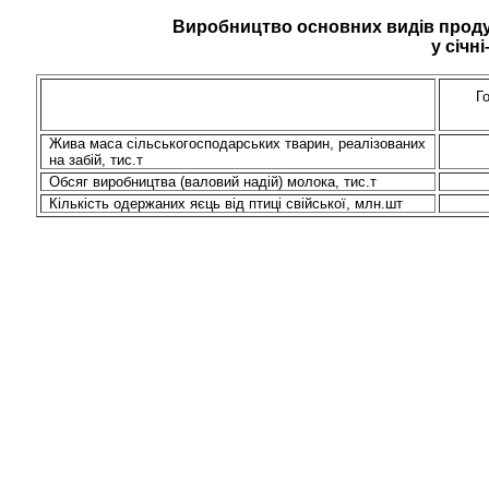
Виробництво основних видів продук
у
січні
Г
Жива маса сільськогосподарських тварин, реалізованих
на забій,
тис.т
Обсяг виробництва (валовий надій) молока,
тис.т
Кількість одержаних яєць від птиці свійської,
млн.шт