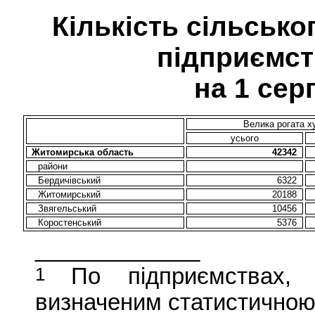
Кількість сільськ
підприємст
на 1 сер
Велика рогата ху
усього
Житомирська область
42342
райони
Бердичівський
6322
Житомирський
20188
Звягельський
10456
Коростенський
5376
_____________
1
По підприємствах, 
визначеним статистичною