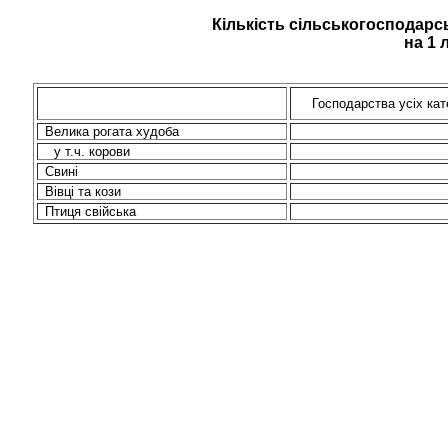
Кількість сільськогосподарс
на 1 
Господарства усіх кат
Велика рогата худоба
у
т.ч
. корови
Свині
Вівці та кози
Птиця свійська