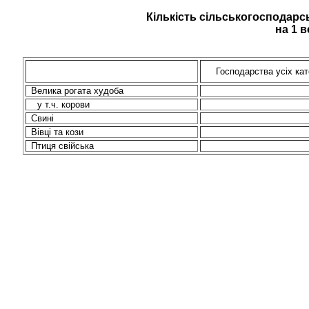
Кількість сільськогосподарс
на 1
в
Господарства усіх кат
Велика рогата худоба
у
т.ч
. корови
Свині
Вівці та кози
Птиця свійська