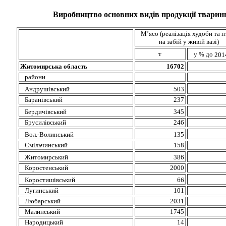
Виробництво основних видів продукції тваринн
М
’ясо
(реалізація худоби та п
на забій у живій вазі)
т
у % до
201
Житомирська область
16702
райони
Андрушівський
503
Баранівський
237
Бердичівський
345
Брусилівський
246
Вол.-Волинський
135
Ємільчинський
158
Житомирський
386
Коростенський
2000
Коростишівський
66
Лугинський
101
Любарський
2031
Малинський
1745
Народицький
14