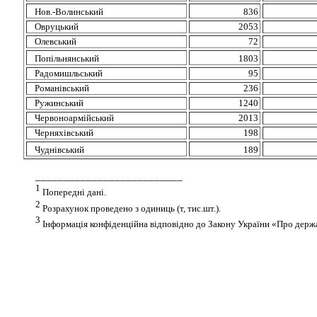
Нов
.-Волинський
836
Овруцький
2053
Олевський
72
Попільнянський
1803
Радомишльський
95
Романівський
236
Ружинський
1240
Червоноармійський
2013
Черняхівський
198
Чуднівський
189
____________________
______
1
Попередні дані.
2
Розрахунок проведено з одиниць (т,
тис.шт
.).
3
Інформація конфіденційна відповідно до Закону України «Про держ