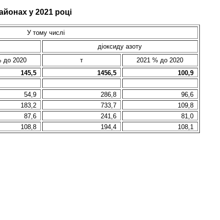
айонах у 202
1
році
У тому числі
діоксиду азоту
 до 2020
т
2021 % до 2020
145,5
1456,5
100,9
54,9
2
86
,8
96,6
183,2
733,7
109,8
87,6
241,6
81,0
108,8
194,4
108,1