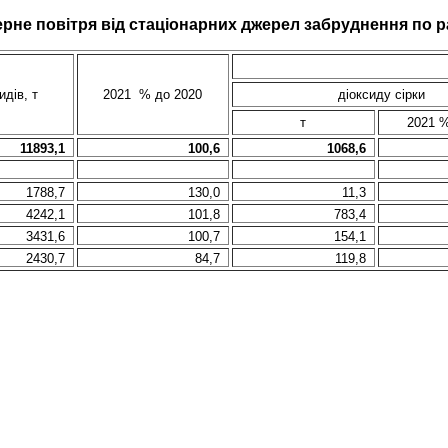
рне повітря від стаціонарних джерел забруднення
по р
идів, т
2021
% до 20
20
діоксиду сірки
т
2021 %
11893,1
100,6
1068,6
1788,7
130,0
11,3
4242,1
101,8
783,4
3431,6
100,7
154,1
2430,7
84,7
119,8